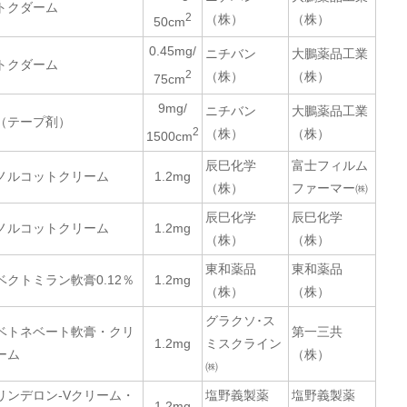
トクダーム
2
（株）
（株）
50cm
0.45mg/
ニチバン
大鵬薬品工業
トクダーム
2
（株）
（株）
75cm
9mg/
ニチバン
大鵬薬品工業
（テープ剤）
2
（株）
（株）
1500cm
辰巳化学
富士フィルム
ノルコットクリーム
1.2mg
（株）
ファーマー㈱
辰巳化学
辰巳化学
ノルコットクリーム
1.2mg
（株）
（株）
東和薬品
東和薬品
ベクトミラン軟膏0.12％
1.2mg
（株）
（株）
グラクソ･ス
ベトネベート軟膏・クリ
第一三共
1.2mg
ミスクライン
ーム
（株）
㈱
リンデロン-Vクリーム・
塩野義製薬
塩野義製薬
1.2mg