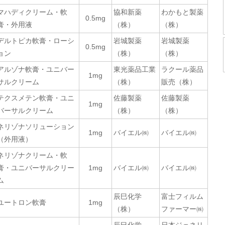
マハディクリーム・軟
協和新薬
わかもと製薬
0.5mg
膏・外用液
（株）
（株）
デルトピカ軟膏・ローシ
岩城製薬
岩城製薬
0.5mg
ョン
（株）
（株）
アルゾナ軟膏・ユニバー
東光薬品工業
ラクール薬品
1mg
サルクリーム
（株）
販売（株）
テクスメテン軟膏・ユニ
佐藤製薬
佐藤製薬
1mg
バーサルクリーム
（株）
（株）
ネリゾナソリューション
1mg
バイエル㈱
バイエル㈱
（外用液）
ネリゾナクリーム・軟
膏・ユニバーサルクリー
1mg
バイエル㈱
バイエル㈱
ム
辰巳化学
富士フィルム
ユートロン軟膏
1mg
（株）
ファーマー㈱