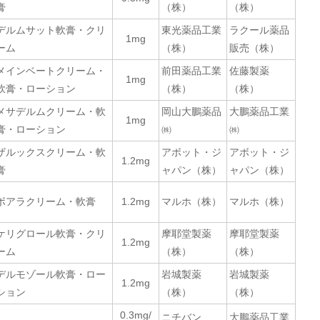
膏
（株）
（株）
デルムサット軟膏・クリ
東光薬品工業
ラクール薬品
1mg
ーム
（株）
販売（株）
メインベートクリーム・
前田薬品工業
佐藤製薬
1mg
軟膏・ローション
（株）
（株）
メサデルムクリーム・軟
岡山大鵬薬品
大鵬薬品工業
1mg
膏・ローション
㈱
㈱
ザルックスクリーム・軟
アボット・ジ
アボット・ジ
1.2mg
膏
ャパン（株）
ャパン（株）
ボアラクリーム・軟膏
1.2mg
マルホ（株）
マルホ（株）
ケリグロール軟膏・クリ
摩耶堂製薬
摩耶堂製薬
1.2mg
ーム
（株）
（株）
デルモゾール軟膏・ロー
岩城製薬
岩城製薬
1.2mg
ション
（株）
（株）
0.3mg/
ニチバン
大鵬薬品工業