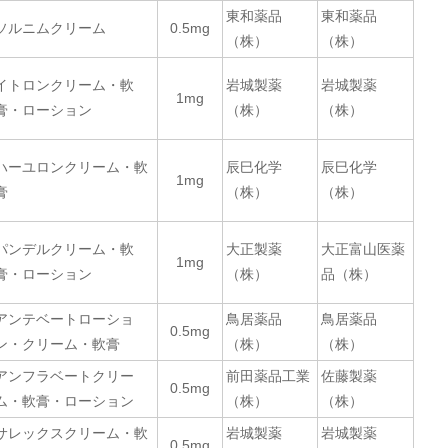
東和薬品
東和薬品
ソルニムクリーム
0.5mg
（株）
（株）
イトロンクリーム・軟
岩城製薬
岩城製薬
1mg
膏・ローション
（株）
（株）
ハーユロンクリーム・軟
辰巳化学
辰巳化学
1mg
膏
（株）
（株）
パンデルクリーム・軟
大正製薬
大正富山医薬
1mg
膏・ローション
（株）
品（株）
アンテベートローショ
鳥居薬品
鳥居薬品
0.5mg
ン・クリーム・軟膏
（株）
（株）
アンフラベートクリー
前田薬品工業
佐藤製薬
0.5mg
ム・軟膏・ローション
（株）
（株）
サレックスクリーム・軟
岩城製薬
岩城製薬
0.5mg