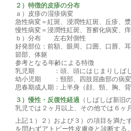
２）特徴的皮疹の分布
ａ）皮疹の湿疹病変
急性病変＝紅斑、浸潤性紅斑、丘疹、漿
慢性病変＝浸潤性紅斑、苔癬化病変、痒
ｂ）分布 左右対側性
好発部位：前額、眼周、口囲、口唇、耳
節部、体躯
参考となる年齢による特徴
乳児期 ：頭、頭にはじまりしばし
幼小児期 ：頸部、四肢屈曲部の病
思春期成人期：上半身（顔、頸、胸、
３）慢性・反復性経過
（しばしば新旧
乳児では２ヶ月以上、その他では６ヶ
上記１）２）および３）の項目を満た
を問わずアトピー性皮膚炎と診断する