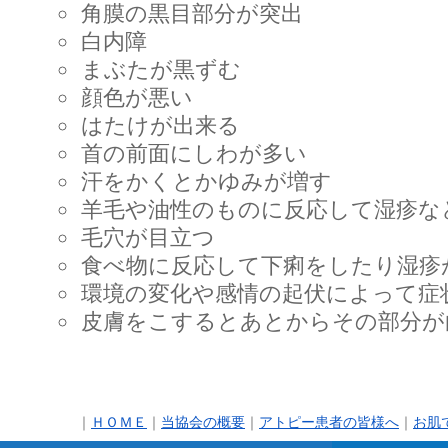
角膜の黒目部分が突出
白内障
まぶたが黒ずむ
顔色が悪い
はたけが出来る
首の前面にしわが多い
汗をかくとかゆみが増す
羊毛や油性のものに反応して湿疹な
毛穴が目立つ
食べ物に反応して下痢をしたり湿疹
環境の変化や感情の起伏によって症
皮膚をこするとあとからその部分が
｜
ＨＯＭＥ
｜
当協会の概要
｜
アトピー患者の皆様へ
｜
お肌