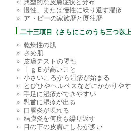
典型的な皮膚症状と分布
慢性、または慢性に繰り返す湿疹
アトピーの家族歴と既往歴
二十三項目（さらにこのうち三つ以
乾燥性の肌
さめ肌
皮膚テストの陽性
ＩｇＥが高いこと
小さいころから湿疹が始まる
とびひやヘルペスなどにかかりや
手足に湿疹ができやすい
乳首に湿疹が出る
口唇炎が現れる
結膜炎を何度も繰り返す
目の下の皮膚にしわが多い