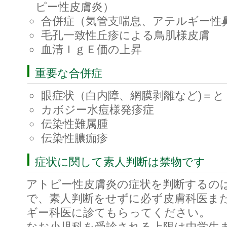
ピー性皮膚炎）
合併症（気管支喘息、アテルギー性
毛孔一致性丘疹による鳥肌様皮膚
血清ＩｇＥ価の上昇
重要な合併症
眼症状（白内障、網膜剥離など)＝
カボジー水痘様発疹症
伝染性難属腫
伝染性膿痂疹
症状に関して素人判断は禁物です
アトピー性皮膚炎の症状を判断するの
で、素人判断をせずに必ず皮膚科医ま
ギー科医に診てもらってください。
なお小児科を受診される上限は中学生