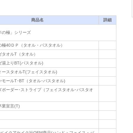
商品名
詳細
年の極」シリーズ
の極40ＤＰ（タオル・バスタオル）
ゼタオルT（タオル）
湯上りBT(バスタオル)
ースタオルT(フェイスタオル)
モールT･BT（タオル･バスタオル)
ぎボーダー･ストライプ（フェイスタオル･バスタオ
業宣言(T)
u (株)ベイクアケイク社OEM商品(ハンド・フェイス・バ