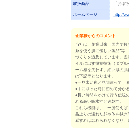
取扱商品
「おぼ
ホームページ
http://w
企業様からのコメント
当社は、創業以来、国内で数
糸を使う肌に優しい製品”等
づくりを追及しています。当
イルに出す得意技術（ダブル
ーム感を失わず、細い糸の肌
は下記等となります。
●一見太い糸と見間違ってし
●手に取った時に初めて分か
●長い時間をかけて行う伝統
れる高い吸水性と速乾性。
これら機能は、「一度使えば
呂上りの濡れた顔や体を拭き取
感すれば忘れられなくなり、