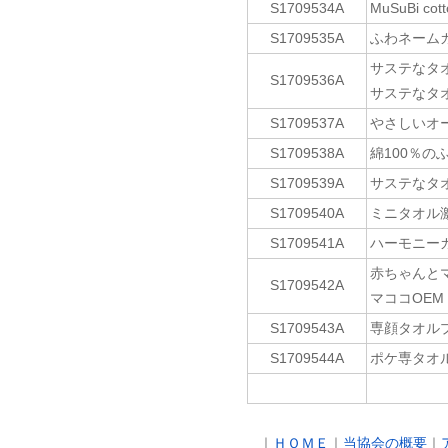
S1709534A
MuSuBi 
S1709535A
ふわネームガ
サステなタ
S1709536A
サステなタオル
S1709537A
やさしいオー
S1709538A
綿100％の
S1709539A
サステなタオル
S1709540A
ミニタオル激
S1709541A
ハーモニー
赤ちゃんと
S1709542A
マココOEM
S1709543A
専顔タオル
S1709544A
ポケ専タオ
｜
ＨＯＭＥ
｜
当協会の概要
｜