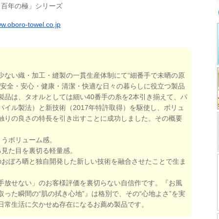
ろ百年の極」シリーズ
ww.oboro-towel.co.jp
少ない織・加工・縫製の一貫生産体制にて“細番手で未晒の原
、安全・安心・健康・清潔・快適な日々の暮らしに役立つ製品
製品は、タオルとしては細い40番手の糸を2本引き揃えて、パ
パイル製法）と新技術（2017年特許取得）を駆使し、ボリュ
触りの良さの特長を引き出すことに成功しました。その概要
まうボリューム感。
る見た目を裏切る軽量感。
のおぼろ晒と独自開発した新しい技術を融合させたことで生ま
手放せない」のお客様評価を裏切らない自信作です。『お風
った瞬間の“肌の拭き心地”』は格別で、その“心地よさ”を実
日常生活に欠かせぬ存在になるお薦め製品です。