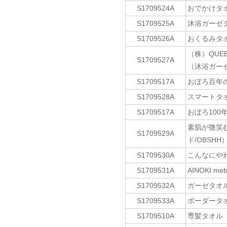
S1709524A
おでかけタ
S1709525A
沐浴ガーゼ
S1709526A
おくるみタ
（株）QUEE
S1709527A
（沐浴ガー
S1709517A
おぼろ百年の
S1709528A
スマートタ
S1709517A
おぼろ100
素肌が微笑む
S1709529A
ド/OBSHH
S1709530A
こんなにや
S1709531A
AINOKI 
S1709532A
ガーゼタオ
S1709533A
ボーダータ
S1709510A
専髪タオル（