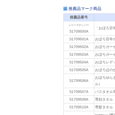
推薦品マーク商品
推薦品番号
シリーズナンバー
「おぼろ百
S1709500A
S1709501A
おぼろ百年
S1709502A
おぼろガー
S1709503A
おぼろガーゼ
S1709504A
おぼろレディ
S1709505A
おぼろほのか
おぼろゆら
S1709506A
ル）
S1709507A
バスタオル卒
S1709508A
専顔タオル
S1709510A
専髪タオル
sunny 